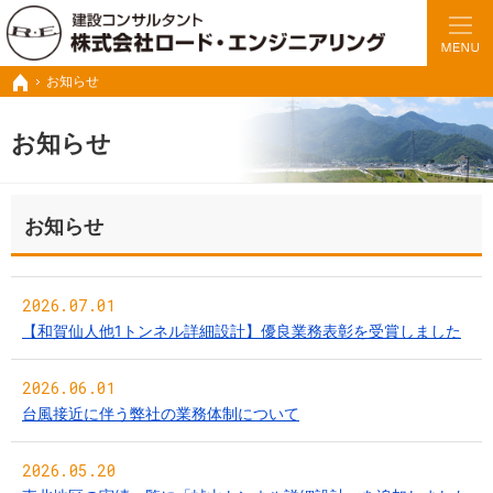
豊富な実績と経験で、さまざまな業務に対応いたします。
トンネルの設計・施工管理・調査診断など建設コンサル ロードエンジニアリング
お知らせ
ホーム
お知らせ
お知らせ
2026.07.01
【和賀仙人他1トンネル詳細設計】優良業務表彰を受賞しました
2026.06.01
台風接近に伴う弊社の業務体制について
2026.05.20