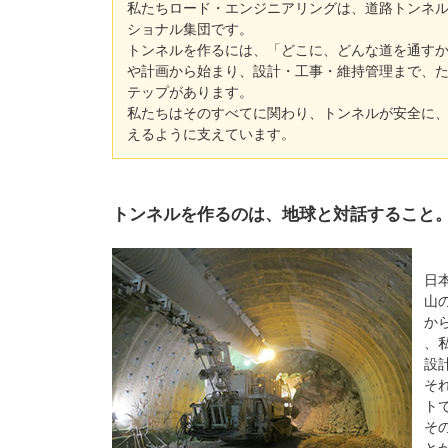
私たちロード・エンジニアリングは、道路トンネ
ショナル集団です。
トンネルを作るには、「どこに、どんな道を通す
や計画から始まり、設計・工事・維持管理まで、
テップがあります。
私たちはそのすべてに関わり、トンネルが安全に
えるように支えています。
トンネルを作るのは、地球と対話すること
日
山
か
、
設
そ
ト
そ
と