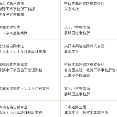
新東名高速道路
中日本高速道路株式会社
秦野工事事務所工務課
東京支社
調査等管理業務
磐城国道管内
東北地方整備局
トンネル点検業務
磐城国道事務所
上信越自動車道
東日本高速道路株式会社
金谷山トンネル詳細設計業務
新潟支社
舞鶴若狭自動車道
中日本高速道路株式会社
小浜東工事区施工管理業務
名古屋支社 敦賀工事事務所管
工事安全協議会
磐城国道管内トンネル点検業務
東北地方整備局
磐城国道事務所
舞鶴若狭自動車道
日本道路公団
鳥浜トンネル詳細検討業務
北陸支社 敦賀工事事務所