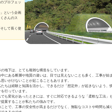
ルのプロフェッ
か」という企画
たくさんのス
、そして長く使
。
本の地下は、とても複雑な構造をしています。
の中にある断層や地質の違いは、目では見えないことも多く、工事が始
ら思いがけないことが起こることもあります。
私たちは経験と知識を活かし、できるだけ「想定外」が起きないよう、
計を行っています。
れでも変化があったときには、すぐに対応できるような「柔軟な工法」
で提案することが私たちの強みです。
のことで、工事の安全性が高まるだけでなく、無駄なコストや時間も減
ができるのです。