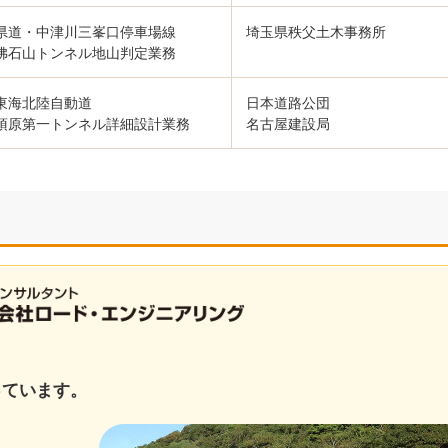
県道・中津川三峯口停車場線
埼玉県秩父土木事務所
佛石山トンネル地山判定業務
東海北陸自動道
日本道路公団
須原第一トンネル詳細設計業務
名古屋建設局
っています。