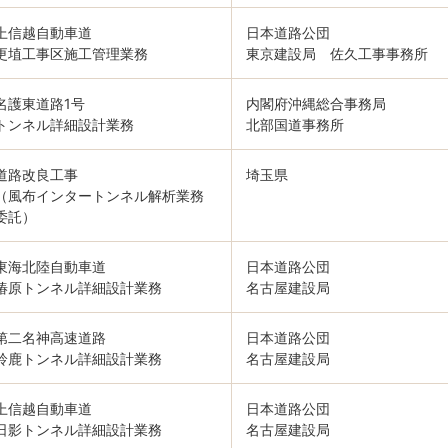
上信越自動車道
日本道路公団
更埴工事区施工管理業務
東京建設局 佐久工事事務所
名護東道路1号
内閣府沖縄総合事務局
トンネル詳細設計業務
北部国道事務所
道路改良工事
埼玉県
（風布インタートンネル解析業務
委託）
東海北陸自動車道
日本道路公団
椿原トンネル詳細設計業務
名古屋建設局
第二名神高速道路
日本道路公団
鈴鹿トンネル詳細設計業務
名古屋建設局
上信越自動車道
日本道路公団
日影トンネル詳細設計業務
名古屋建設局