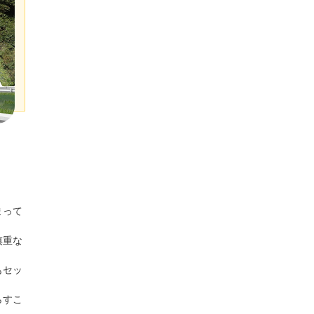
まって
慎重な
もセッ
らすこ