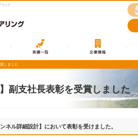
アリング
事業内容
実績一覧
賞しました
賞しました
】副支社長表彰を受賞しました
ンネル詳細設計】において
表彰を受けました。