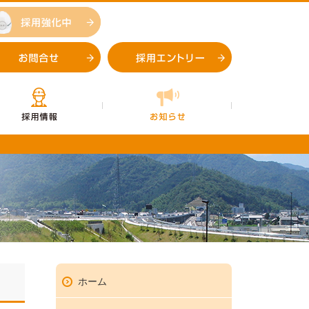
採用強化中
お問合せ
採用エントリー
企業情報
採用情報
お知らせ
【袴腰トンネル詳細設計】副
お問合せ
採用エントリ
ホーム