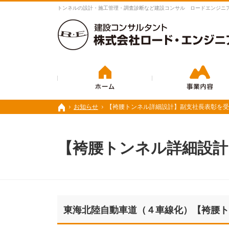
豊富な実績と経験で、さまざまな業務に対応いたします。
トンネルの設計・施工管理・調査診断など建設コンサル ロードエンジニ
ホーム
お知らせ
お知らせ
【袴腰トンネル詳細設計】副支社長表彰を受
【袴腰トンネル詳細設計】副支社長表彰を受
ホーム
ホーム
【袴腰トンネル詳細設計
東海北陸自動車道（４車線化）【袴腰ト