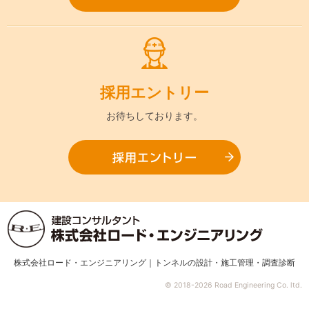
採用
エントリー
お待ちして
おります。
採用エ
株式会社ロード・エンジニアリング｜トンネルの設計・施工管理・調査診断
© 2018-2026 Road Engineering Co. ltd.