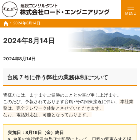
豊富な実績と経験で、さまざまな業務に対応いたします。
トンネルの設計・施工管理・調査診断など建設コンサル ロードエンジニアリング
2024年8月14日
ホーム
2024年8月14日
2024年8月14日
台風７号に伴う弊社の業務体制について
皆様方には、ますますご健勝のこととお喜び申し上げます。
このたび、予報されております台風7号の関東接近に伴い、
本社業
務は、完全テレワーク体制とさせていただきます。
なお、電話対応は、可能となっております。
実施日：8月16日（金）終日
台風の進行状況や及ぼす影響によって、日程の変更をする場