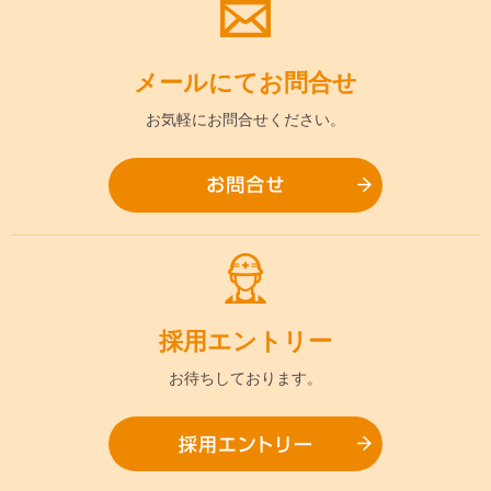
メールにて
お問合せ
お気軽に
お問合せください。
お問合
採用
エントリー
お待ちして
おります。
採用エ