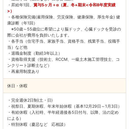
・昇給年1回、
賞与5ヶ月＋α（夏、冬+期末<令和8年度実績
>）
・各種保険完備(雇用保険、労災保険、健康保険、厚生年金) 健
康診断（年1回）
※50歳～55歳位に希望により脳ドック、心臓ドックを受診の
際に会社が費用を負担いたします。
・各手当（住宅手当、家族手当、資格手当、残業手当、役職手
当）など他
・退職金制度（勤続3年以上）
・資格取得支援（技術士、RCCM、一級土木施工管理技士、コ
ンクリート診断士など）
・再雇用制度あり
休日・休暇
・完全週休2日制(土・日)
・祝祭日、夏期休暇、年末年始休暇（基本12月29日～1月3日）
・有給休暇（入社時、半年経過後各5日付与、以降、法の定め
による）
・特別休暇（慶忌など 応相談）