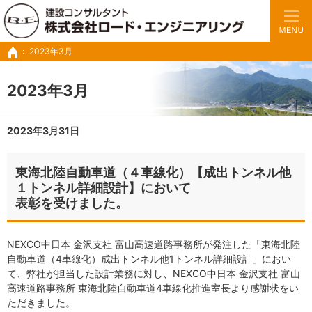
豊富な実績と経験で、さまざまな業務に対応いたします。
トンネルの設計・施工管理・調査診断など建設コンサル ロードエンジニアリング
2023年3月
ホーム
2023年3月
2023年3月31日
東海北陸自動車道（４車線化）【成出トンネル他
１トンネル詳細設計】において
表彰を受けました。
NEXCO中日本 金沢支社 富山高速道路事務所が発注した「東海北陸
自動車道（4車線化）成出トンネル他1トンネル詳細設計」におい
て、弊社が担当した設計業務に対し、NEXCO中日本 金沢支社 富山
高速道路事務所 東海北陸自動車道4車線化推進室長より感謝状をい
ただきました。