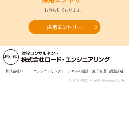
採用
エントリー
お待ちして
おります。
採用エ
株式会社ロード・エンジニアリング｜トンネルの設計・施工管理・調査診断
© 2018-2026 Road Engineering Co. ltd.