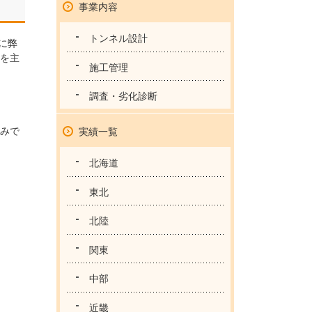
事業内容
トンネル設計
に弊
を主
施工管理
調査・劣化診断
みで
実績一覧
北海道
東北
北陸
関東
中部
近畿