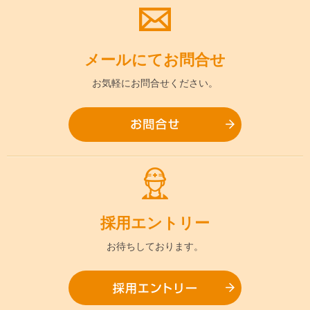
メールにて
お問合せ
お気軽に
お問合せください。
お問合
採用
エントリー
お待ちして
おります。
採用エ