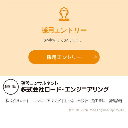
採用
エントリー
お待ちして
おります。
採用エ
株式会社ロード・エンジニアリング｜トンネルの設計・施工管理・調査診断
© 2018-2026 Road Engineering Co. ltd.