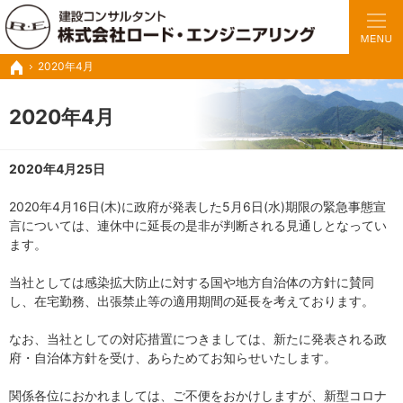
豊富な実績と経験で、さまざまな業務に対応いたします。
トンネルの設計・施工管理・調査診断など建設コンサル ロードエンジニアリング
2020年4月
ホーム
2020年4月
2020年4月25日
2020年4月16日(木)に政府が発表した5月6日(水)期限の緊急事態宣
言については、連休中に延長の是非が判断される見通しとなってい
ます。
当社としては感染拡大防止に対する国や地方自治体の方針に賛同
し、在宅勤務、出張禁止等の適用期間の延長を考えております。
なお、当社としての対応措置につきましては、新たに発表される政
府・自治体方針を受け、あらためてお知らせいたします。
関係各位におかれましては、ご不便をおかけしますが、新型コロナ