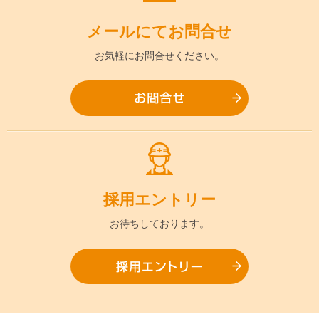
メールにて
お問合せ
お気軽に
お問合せください。
お問合
採用
エントリー
お待ちして
おります。
採用エ