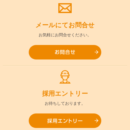
メールにて
お問合せ
お気軽に
お問合せください。
お問合
採用
エントリー
お待ちして
おります。
採用エ