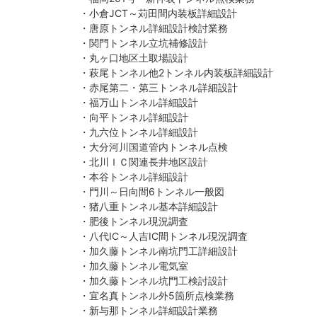
・小倉JCT～苅田間内装板詳細設計
・唐原トンネル詳細設計検討業務
・関門トンネル立坑補修設計
・丸ヶ口地区土取場設計
・萩尾トンネル他2トンネル内装板詳細設計
・赤尾第二・第三トンネル詳細設計
・福万山トンネル詳細設計
・向平トンネル詳細設計
・九六位トンネル詳細設計
・大分河川国道管内トンネル点検
・北川ＩＣ関連長井地区設計
・本谷トンネル詳細設計
・門川～日向間6トンネル一般図
・猪八重トンネル基本詳細設計
・肥後トンネル現況調査
・八代IC～人吉IC間トンネル現況調査
・加久藤トンネル南坑門工詳細設計
・加久藤トンネル電気室
・加久藤トンネル坑門工検討設計
・宜名真トンネル外5箇所点検業務
・新与那トンネル詳細設計業務