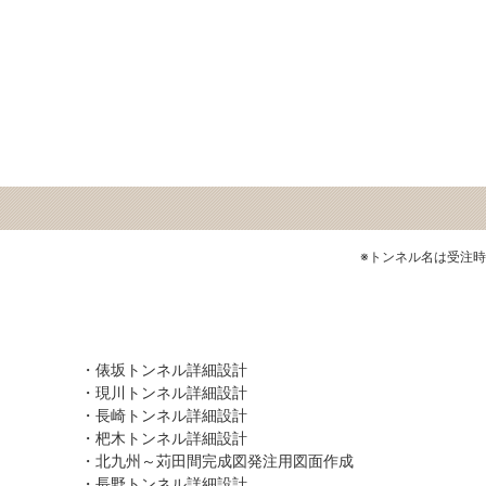
※トンネル名は受注
・俵坂トンネル詳細設計
・現川トンネル詳細設計
・長崎トンネル詳細設計
・杷木トンネル詳細設計
・北九州～苅田間完成図発注用図面作成
・長野トンネル詳細設計