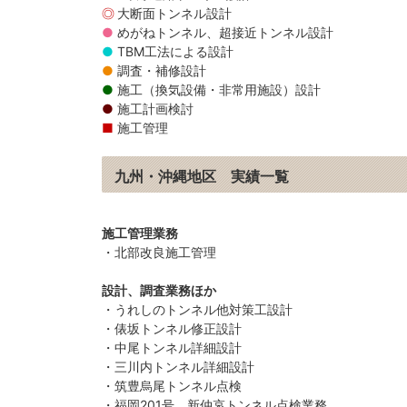
大断面トンネル設計
めがねトンネル、超接近トンネル設計
TBM工法による設計
調査・補修設計
施工（換気設備・非常用施設）設計
施工計画検討
施工管理
九州・沖縄地区 実績一覧
施工管理業務
・北部改良施工管理
設計、調査業務ほか
・うれしのトンネル他対策工設計
・俵坂トンネル修正設計
・中尾トンネル詳細設計
・三川内トンネル詳細設計
・筑豊烏尾トンネル点検
・福岡201号 新仲哀トンネル点検業務