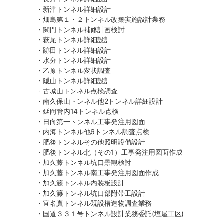
・新津トンネル詳細設計
・畑島第１・２トンネル改築実施設計業務
・関門トンネル補修計画検討
・萩尾トンネル詳細設計
・跡田トンネル詳細設計
・水分トンネル詳細設計
・乙原トンネル変状調査
・隠山トンネル詳細設計
・古城山トンネル点検調査
・南久保山トンネル他2トンネル詳細設計
・延岡管内14トンネル点検
・日向第一トンネル工事発注用図面
・内海トンネル他6トンネル調査点検
・肥後トンネルその他照明設備設計
・肥後トンネル北（その1）工事発注用図面作成
・加久藤トンネル坑口景観検討
・加久藤トンネル南工事発注用図面作成
・加久籐トンネル内装板設計
・加久籐トンネル坑口部附帯工設計
・宜名真トンネル既設構造物調査業務
・国道３３１号トンネル設計業務委託(塩屋工区)