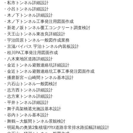
・私市トンネル詳細設計
・小呂トンネル詳細設計
・木ノ下トンネル詳細設計
・木ノ下トンネル工事発注用図面作成
・新老ノ坂トンネル覆工コンクリート調査検討
・天王山トンネル東改良詳細設計
・宇治田原トンネル一般図作成業務
・京滋バイパス 宇治トンネル内装板設計
・桂川PA工事発注用図面作成
・八木東地区道路詳細設計
・金近トンネル避難連絡坑詳細設計
・金近トンネル避難連絡坑工事工事発注図面作成
・播磨新宮～山崎間トンネル基本設計
・六石山トンネル一般図検討
・志方西トンネル詳細設計
・志方東トンネル詳細設計
・平井トンネル詳細設計
・舞子高架橋遮光施設基本設計
・谷内トンネル基本設計
・舞鶴～大飯間トンネル景観検討
・明延鳥の奥第2集積場ｱｸｾｽ道路非常排水路拡幅詳細設計