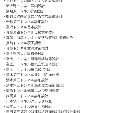
・上野原～大月間トンネル内装板設計
・新大野トンネル詳細設計
・湯船原トンネル詳細設計
・御殿場管内定置式溶液散布設備設計
・千福第二トンネル詳細設計
・富沢トンネル基本設計
・真鶴道路トンネル点検業務委託
・真鶴・新島トンネル変状調査設計業務委託
・真鶴トンネル覆工調査
・真鶴トンネル空洞対策検討
・富士管内天井版撤去検討
・富士川トンネル避難連絡坑等設計
・富士川トンネル換気立坑基本設計
・富士川トンネル換気横坑設計
・清水第二トンネル発注用図面作成
・清水第三トンネル詳細設計
・清水第三トンネル高強度支保断面設計
・蒲原トンネル他覆工及び空洞調査
・静岡第二トンネル詳細設計
・日本坂トンネルクラック調査
・日本坂トンネル改良計画検討
・島田第三第四ﾄﾝﾈﾙ連絡坑断面検討詳細設計業務