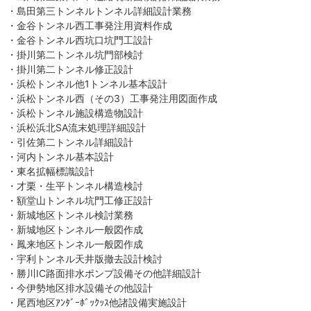
・島田第三トンネルトンネル詳細設計業務
・金谷トンネル西工事発注用資料作成
・金谷トンネル西坑口坑門工設計
・掛川第二トンネル坑門部検討
・掛川第二トンネル修正設計
・浜松トンネル他1トンネル基本設計
・浜松トンネル西（その3）工事発注用図面作成
・浜松トンネル施設構造物設計
・浜松浜北SA流末処理詳細設計
・引佐第二トンネル詳細設計
・河内トンネル基本設計
・東名拡幅標識設計
・才栗・生平トンネル構造検討
・額堂山トンネル坑門工修正設計
・新城地区トンネル検討業務
・新城地区トンネル一般図作成
・鳳来地区トンネル一般図作成
・宇利トンネル天井版撤去設計検討
・勝川IC路面排水ポンプ設備その他詳細設計
・今伊勢地区排水設備その他設計
・尾西地区ｱﾝﾀﾞｰﾎﾞｯｸｯｽ他諸設備実施設計