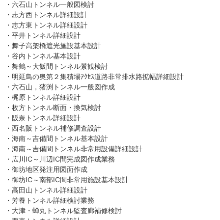
・六石山トンネル一般図検討
・志方西トンネル詳細設計
・志方東トンネル詳細設計
・平井トンネル詳細設計
・舞子高架橋遮光施設基本設計
・谷内トンネル基本設計
・舞鶴～大飯間トンネル景観検討
・明延鳥の奥第２集積場ｱｸｾｽ道路非常排水路拡幅詳細設計
・六石山，猪渕トンネル一般図作成
・梶原トンネル詳細設計
・枚方トンネル断面・換気検討
・阪奈トンネル詳細設計
・西名阪トンネル補修調査設計
・海南～吉備間トンネル基本設計
・海南～吉備間トンネル非常用設備詳細設計
・広川IC～川辺IC間完成図作成業務
・御坊地区発注用図面作成
・御坊IC～南部IC間非常用施設基本設計
・高田山トンネル詳細設計
・芳養トンネル詳細検討業務
・大津・蝉丸トンネル監査廊補修検討