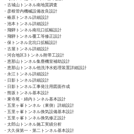
・古城山トンネル南地質調査
・彦根管内機械設備改良設計
・椿原トンネル詳細設計
・池本トンネル詳細設計
・飛騨トンネル南坑口拡幅設計
・飛騨トンネル覆工等修正設計
・保トンネル北坑口拡幅設計
・古屋トンネル詳細設計
・河合地区3トンネル附帯工設計
・恵那山トンネル集塵機室補助設計
・恵那山トンネル他洗浄水処理装置詳細設計
・永江トンネル詳細設計
・日影トンネル詳細設計
・日影トンネル工事発注用図面作成
・熊坂トンネル基本設計
・東寺尾・綿内トンネル基本設計
・五里ヶ峯トンネル（東側）詳細設計
・五里ヶ峯トンネル換気設備基本設計
・五里ヶ峯トンネル換気修正設計
・太郎山トンネル施工実績分析
・大久保第一・第二トンネル基本設計