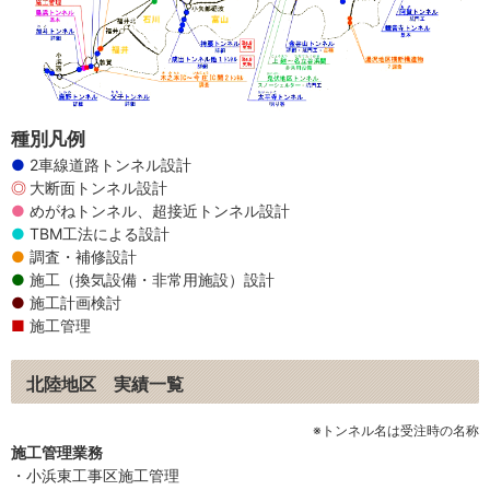
種別凡例
2車線道路トンネル設計
大断面トンネル設計
めがねトンネル、超接近トンネル設計
TBM工法による設計
調査・補修設計
施工（換気設備・非常用施設）設計
施工計画検討
施工管理
北陸地区 実績一覧
※トンネル名は受注時の名称
施工管理業務
・小浜東工事区施工管理