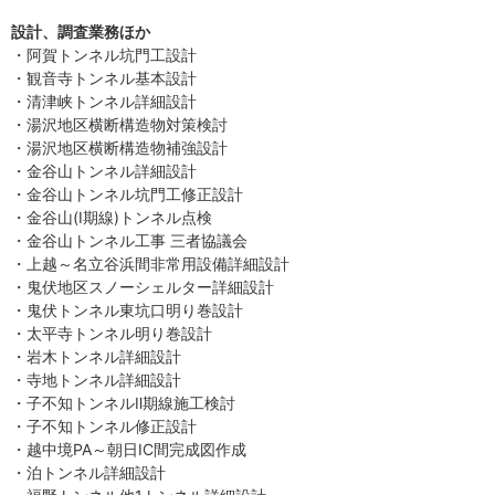
設計、調査業務ほか
・阿賀トンネル坑門工設計
・観音寺トンネル基本設計
・清津峡トンネル詳細設計
・湯沢地区横断構造物対策検討
・湯沢地区横断構造物補強設計
・金谷山トンネル詳細設計
・金谷山トンネル坑門工修正設計
・金谷山(Ⅰ期線)トンネル点検
・金谷山トンネル工事 三者協議会
・上越～名立谷浜間非常用設備詳細設計
・鬼伏地区スノーシェルター詳細設計
・鬼伏トンネル東坑口明り巻設計
・太平寺トンネル明り巻設計
・岩木トンネル詳細設計
・寺地トンネル詳細設計
・子不知トンネルⅡ期線施工検討
・子不知トンネル修正設計
・越中境PA～朝日IC間完成図作成
・泊トンネル詳細設計