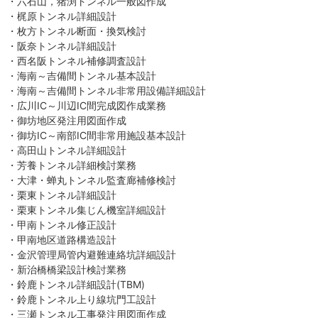
・六石山，猪渕トンネル一般図作成
・梶原トンネル詳細設計
・枚方トンネル断面・換気検討
・阪奈トンネル詳細設計
・西名阪トンネル補修調査設計
・海南～吉備間トンネル基本設計
・海南～吉備間トンネル非常用設備詳細設計
・広川IC～川辺IC間完成図作成業務
・御坊地区発注用図面作成
・御坊IC～南部IC間非常用施設基本設計
・高田山トンネル詳細設計
・芳養トンネル詳細検討業務
・大津・蝉丸トンネル監査廊補修検討
・栗東トンネル詳細設計
・栗東トンネル集じん機室詳細設計
・甲南トンネル修正設計
・甲南地区道路構造設計
・金沢管理局管内避難連絡坑詳細設計
・新治橋橋梁設計検討業務
・鈴鹿トンネル詳細設計(TBM)
・鈴鹿トンネル上り線坑門工設計
・三瀬トンネル工事発注用図面作成