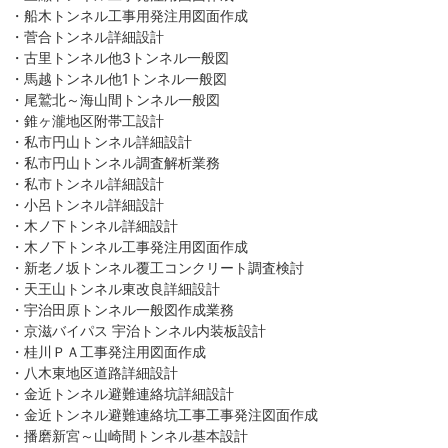
・船木トンネル工事用発注用図面作成
・菅合トンネル詳細設計
・古里トンネル他3トンネル一般図
・馬越トンネル他1トンネル一般図
・尾鷲北～海山間トンネル一般図
・錐ヶ瀧地区附帯工設計
・私市円山トンネル詳細設計
・私市円山トンネル調査解析業務
・私市トンネル詳細設計
・小呂トンネル詳細設計
・木ノ下トンネル詳細設計
・木ノ下トンネル工事発注用図面作成
・新老ノ坂トンネル覆工コンクリート調査検討
・天王山トンネル東改良詳細設計
・宇治田原トンネル一般図作成業務
・京滋バイパス 宇治トンネル内装板設計
・桂川ＰＡ工事発注用図面作成
・八木東地区道路詳細設計
・金近トンネル避難連絡坑詳細設計
・金近トンネル避難連絡坑工事工事発注図面作成
・播磨新宮～山崎間トンネル基本設計