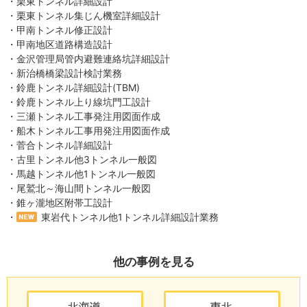
・栗東トンネル詳細設計
・栗東トンネル集じん機室詳細設計
・甲南トンネル修正設計
・甲南地区道路構造設計
・金沢管理局管内避難連絡坑詳細設計
・新治橋橋梁設計検討業務
・鈴鹿トンネル詳細設計(TBM)
・鈴鹿トンネル上り線坑門工設計
・三瀬トンネル工事発注用図面作成
・船木トンネル工事用発注用図面作成
・菅合トンネル詳細設計
・古里トンネル他3トンネル一般図
・馬越トンネル他1トンネル一般図
・尾鷲北～海山間トンネル一般図
・錐ヶ瀧地区附帯工設計
・
東岩代トンネル他1トンネル詳細設計業務
他の事例を見る