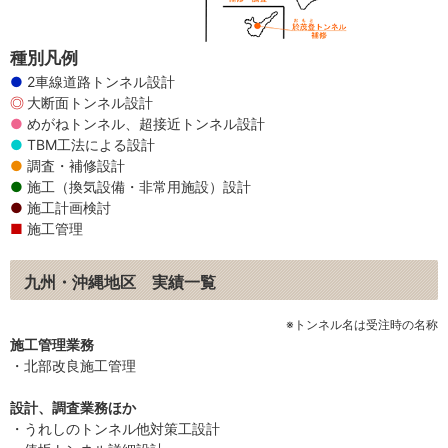
種別凡例
2車線道路トンネル設計
大断面トンネル設計
めがねトンネル、超接近トンネル設計
TBM工法による設計
調査・補修設計
施工（換気設備・非常用施設）設計
施工計画検討
施工管理
九州・沖縄地区 実績一覧
※トンネル名は受注時の名称
施工管理業務
・北部改良施工管理
設計、調査業務ほか
・うれしのトンネル他対策工設計