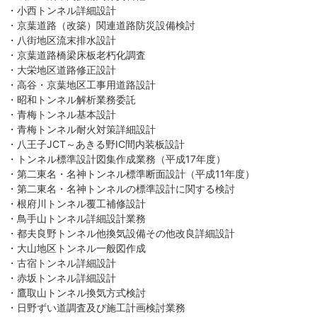
・小西トンネル詳細設計
・京葉道路（改築）関連道路防災設備検討
・八街地区流末排水設計
・京葉道路橋梁床板老朽化調査
・大栄地区道路修正設計
・高谷・京葉地区工事用道路設計
・昭和トンネル解析業務委託
・青梅トンネル基本設計
・青梅トンネル耐火対策詳細設計
・八王子JCT～あきる野IC間内装板設計
・トンネル標準設計図集作成業務（平成17年度）
・第二東名・名神トンネル標準断面設計（平成11年度）
・第二東名・名神トンネルの標準設計に関する検討
・根府川トンネル覆工補修設計
・鳥手山トンネル詳細設計業務
・都夫良野トンネル他換気設備その他改良詳細設計
・大山地区トンネル一般図作成
・古宿トンネル詳細設計
・赤坂トンネル詳細設計
・鷹取山トンネル換気方式検討
・日野ずい道調査及び施工計画検討業務