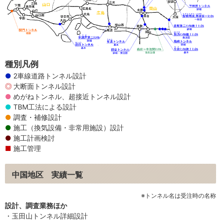
種別凡例
2車線道路トンネル設計
大断面トンネル設計
めがねトンネル、超接近トンネル設計
TBM工法による設計
調査・補修設計
施工（換気設備・非常用施設）設計
施工計画検討
施工管理
中国地区 実績一覧
※トンネル名は受注時の名称
設計、調査業務ほか
・玉田山トンネル詳細設計