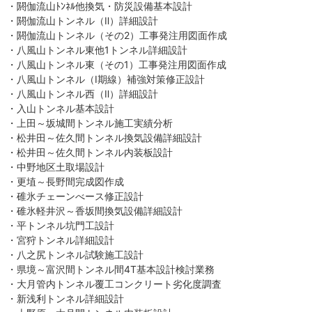
・閼伽流山ﾄﾝﾈﾙ他換気・防災設備基本設計
・閼伽流山トンネル（Ⅱ）詳細設計
・閼伽流山トンネル（その2）工事発注用図面作成
・八風山トンネル東他1トンネル詳細設計
・八風山トンネル東（その1）工事発注用図面作成
・八風山トンネル（Ⅰ期線）補強対策修正設計
・八風山トンネル西（Ⅱ）詳細設計
・入山トンネル基本設計
・上田～坂城間トンネル施工実績分析
・松井田～佐久間トンネル換気設備詳細設計
・松井田～佐久間トンネル内装板設計
・中野地区土取場設計
・更埴～長野間完成図作成
・碓氷チェーンべース修正設計
・碓氷軽井沢～香坂間換気設備詳細設計
・平トンネル坑門工設計
・宮狩トンネル詳細設計
・八之尻トンネル試験施工設計
・県境～富沢間トンネル間4T基本設計検討業務
・大月管内トンネル覆工コンクリート劣化度調査
・新浅利トンネル詳細設計