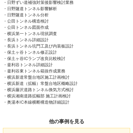
・日野ずい道補強対策後影響検討業務
・日野隧道トンネル影響解析
・日野隧道トンネル分析
・公田トンネル構造検討
・公田トンネル図面作成
・横浜第一トンネル現状調査
・長浜トンネル詳細設計
・長浜トンネル坑門工及び内装板設計
・保土ヶ谷トンネル修正設計
・保土ヶ谷ICランプ改良比較検討
・釜利谷トンネル詳細設計
・釜利谷東トンネル箱抜作成業務
・横浜新道常盤台地区施工計画検討
・横浜新道（拡幅）常盤台地区概略設計
・横浜藤沢道路トンネル換気方式検討
・横浜湘南道路拡幅部 施工計画検討
・奥湯本IC本線横断構造物詳細設計
他の事例を見る