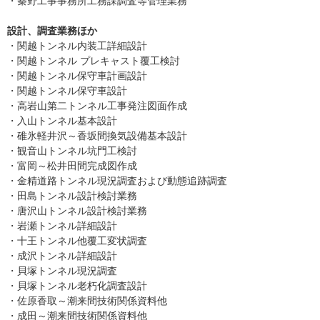
・秦野工事事務所工務課調査等管理業務
設計、調査業務ほか
・関越トンネル内装工詳細設計
・関越トンネル プレキャスト覆工検討
・関越トンネル保守車計画設計
・関越トンネル保守車設計
・高岩山第二トンネル工事発注図面作成
・入山トンネル基本設計
・碓氷軽井沢～香坂間換気設備基本設計
・観音山トンネル坑門工検討
・富岡～松井田間完成図作成
・金精道路トンネル現況調査および動態追跡調査
・田島トンネル設計検討業務
・唐沢山トンネル設計検討業務
・岩瀬トンネル詳細設計
・十王トンネル他覆工変状調査
・成沢トンネル詳細設計
・貝塚トンネル現況調査
・貝塚トンネル老朽化調査設計
・佐原香取～潮来間技術関係資料他
・成田～潮来間技術関係資料他